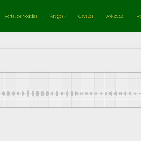
Posted by
Marco Vidal
on
01/07/2024
Portal de Notícias
Artigos
Cavalos
Até 2018
At
Hipismo
3º Sgto Thiago Rhavy fatura seu 1ª titulo Brasileiro Senior Top e Do