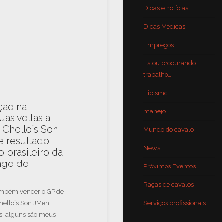
Dicas e notícias
Dicas Médicas
Empregos
Estou procurando
trabalho…
Hipismo
ção na
manejo
uas voltas a
 Chello´s Son
Mundo do cavalo
 resultado
News
o brasileiro da
ongo do
Próximos Eventos
Raças de cavalos
também vencer o GP de
hello´s Son JMen,
Serviços profissionais
os, alguns são meus