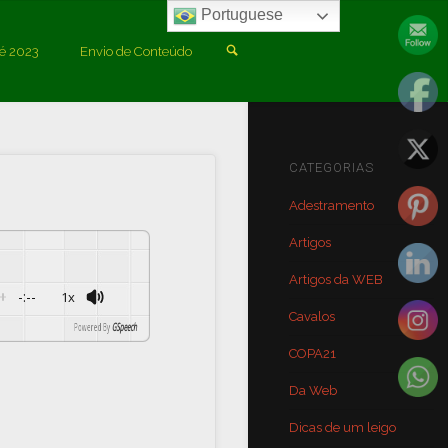
Portuguese
é 2023
Envio de Conteúdo
da Miranda é vice
CATEGORIAS
Adestramento
Artigos
Artigos da WEB
-:--
1x
Cavalos
Powered By
GSpeech
COPA21
Da Web
Dicas de um leigo