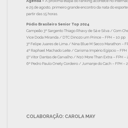
Agenda –
A próxima etapa do ranking acontece no Internaci
e 25 de agosto, primeiro grande encontro da nata do esporte 
partir das 15 horas.
Pódio Brasileiro Senior Top 2024
Campeão 3º Sargento Thiago Rhavy de Sá e Silva / Com Che
Vice Doda Miranda / DTC Dinozo um Prince – FPH – 10 pp
3º Felipe Juares de Lima / Nina Blue M Secco Marathon – F
4º Raphael Machado Leite / Carisma Império Egípcio – FPH 
5º Vitor Dantas de Carvalho / N10 More Than Extra – FPH – 
6º Pedro Paulo Onety Cordeiro / Jumanje do Cach – FPH – 
COLABORAÇÃO: CAROLA MAY