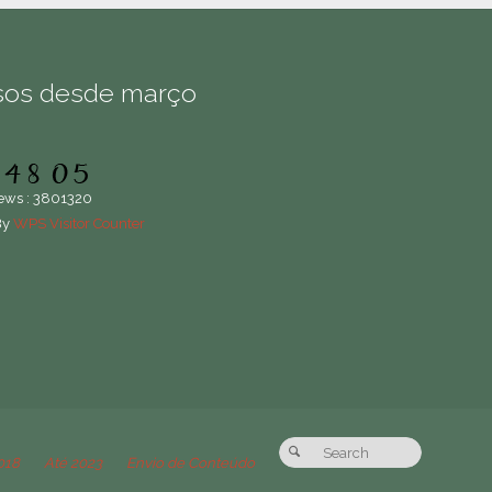
sos desde março
iews : 3801320
By
WPS Visitor Counter
018
Até 2023
Envio de Conteúdo