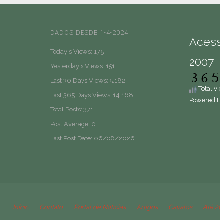
DADOS DESDE 1-4-2024
Aces
Today's Views:
175
2007
Yesterday's Views:
151
Last 30 Days Views:
5.182
Total v
Last 365 Days Views:
14.168
Powered 
Total Posts:
371
Post Average:
0
Last Post Date:
06/08/2026
Início
Contato
Portal de Notícias
Artigos
Cavalos
Até 2