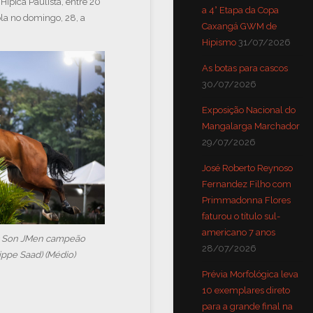
ípica Paulista, entre 20
a 4° Etapa da Copa
ola no domingo, 28, a
Caxangá GWM de
Hipismo
31/07/2026
As botas para cascos
30/07/2026
Exposição Nacional do
Mangalarga Marchador
29/07/2026
José Roberto Reynoso
Fernandez Filho com
Primmadonna Flores
faturou o título sul-
americano 7 anos
s Son JMen campeão
28/07/2026
lippe Saad) (Médio)
Prévia Morfológica leva
10 exemplares direto
para a grande final na