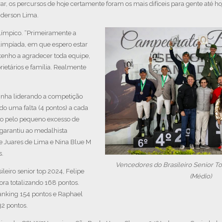
ar, os percursos de hoje certamente foram os mais difíceis para gente até ho
nderson Lima.
límpico. “Primeiramente a
impíada, em que espero estar
 tenho a agradecer toda equipe,
prietários e família. Realmente
vinha liderando a competição
do uma falta (4 pontos) a cada
ído pelo pequeno excesso de
 garantiu ao medalhista
e Juares de Lima e Nina Blue M
s.
Vencedores do Brasileiro Senior To
leiro senior top 2024, Felipe
(Médio)
ora totalizando 168 pontos.
anking 154 pontos e Raphael
32 pontos.