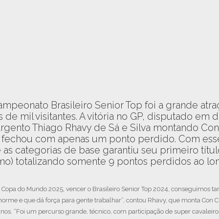
mpeonato Brasileiro Senior Top foi a grande atra
de mil visitantes. A vitória no GP, disputado em d
 Sargento Thiago Rhavy de Sá e Silva montando Con
ª fechou com apenas um ponto perdido. Com esse
 as categorias de base garantiu seu primeiro títul
mo) totalizando somente 9 pontos perdidos ao l
Copa do Mundo 2025, vencer o Brasileiro Senior Top 2024, conseguimos 
enorme e que dá força para gente trabalhar”, contou Rhavy, que monta Con C
anos. “Foi um percurso grande, técnico, com participação de super cavaleir