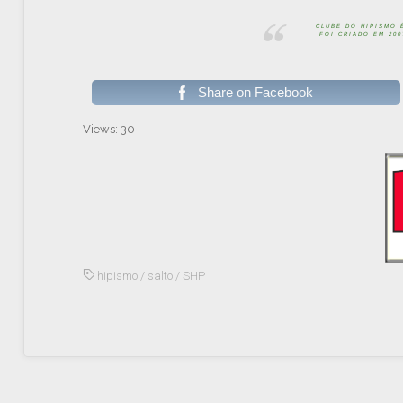
CLUBE DO HIPISMO 
FOI CRIADO EM 20
Share on Facebook
Views: 30
hipismo
/
salto
/
SHP