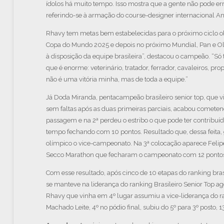
ídolos há muito tempo. Isso mostra que a gente não pode err
referindo-se à armação do course-designer internacional A
Rhavy tem metas bem estabelecidas para o próximo ciclo o
Copa do Mundo 2025 e depois no próximo Mundial, Pan e Ol
à disposição da equipe brasileira”, destacou o campeão. “Só
que é enorme: veterinário, tratador, ferrador, cavaleiros, pro
não é uma vitória minha, mas de toda a equipe.”
Já Doda Miranda, pentacampeão brasileiro senior top, que 
sem faltas após as duas primeiras parciais, acabou cometen
passagem e na 2ª perdeu o estribo o que pode ter contribu
tempo fechando com 10 pontos. Resultado que, dessa feita,
olímpico o vice-campeonato. Na 3ª colocação aparece Felip
Secco Marathon que fecharam o campeonato com 12 ponto
Com esse resultado, após cinco de 10 etapas do ranking brasi
se manteve na liderança do ranking Brasileiro Senior Top ag
Rhavy que vinha em 4º lugar assumiu a vice-liderança do r
Machado Leite, 4º no pódio final, subiu do 5º para 3º posto, 1