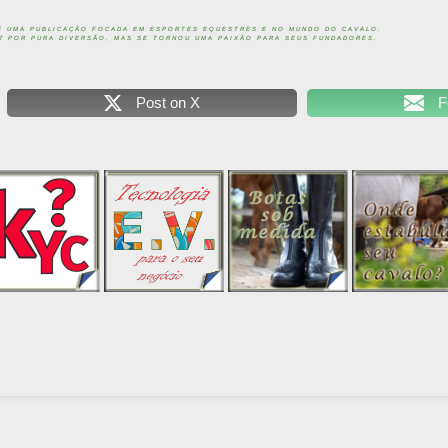
É UMA PUBLICAÇÃO FOCADA EM ESPORTES EQUESTRES E NO MUNDO DO CAVALO.
07 POR PURA DIVERSÃO, MAS SE TORNOU UMA PAIXÃO PARA SEUS FUNDADORES.
Post on X
F