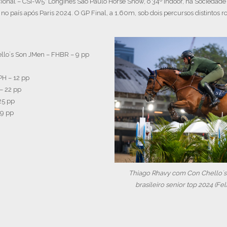
onal – CSI-W5* Longines São Paulo Horse Show, o 34º Indoor, na Sociedade H
no país após Paris 2024. O GP Final, a 1.60m, sob dois percursos distintos r
llo´s Son JMen – FHBR – 9 pp
PH – 12 pp
– 22 pp
25 pp
29 pp
Thiago Rhavy com Con Chello´
brasileiro senior top 2024 (Fe