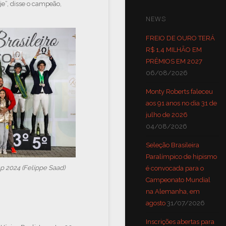
je”, disse o campeão,
NEWS
FREIO DE OURO TERÁ
R$ 1,4 MILHÃO EM
PRÊMIOS EM 2027
06/08/2026
Monty Roberts faleceu
aos 91 anos no dia 31 de
julho de 2026
04/08/2026
Seleção Brasileira
Paralímpico de hipismo
p 2024 (Felippe Saad)
é convocada para o
Campeonato Mundial
na Alemanha, em
agosto
31/07/2026
Inscrições abertas para