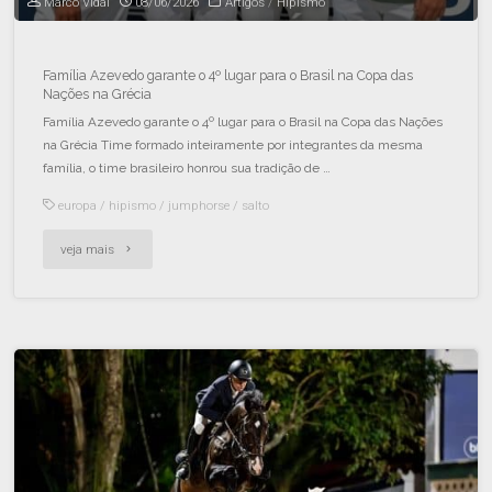
Marco Vidal
08/06/2026
Artigos
/
Hipismo
Família Azevedo garante o 4º lugar para o Brasil na Copa das
Nações na Grécia
Família Azevedo garante o 4º lugar para o Brasil na Copa das Nações
na Grécia Time formado inteiramente por integrantes da mesma
família, o time brasileiro honrou sua tradição de …
europa
/
hipismo
/
jumphorse
/
salto
veja mais