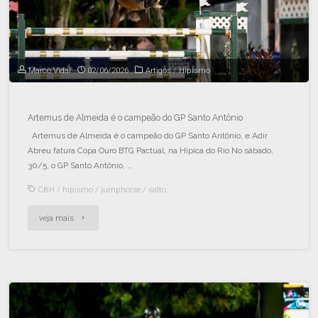
Marco Vidal
02/06/2026
Artigos
/
Hipismo
Artemus de Almeida é o campeão do GP Santo Antônio
Artemus de Almeida é o campeão do GP Santo Antônio, e Adir
Abreu fatura Copa Ouro BTG Pactual, na Hípica do Rio No sábado,
30/5, o GP Santo Antônio, …
CBH
/
hipismo
/
jumphorse
/
salto
veja mais