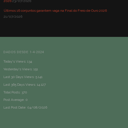
2026
23/07/2026
Últimos 16 conjuntos garantem vaga na Final do Freio de Ouro 2026
21/07/2026
DADOS DESDE 1-4-2024
Today's Views:
134
Yesterday's Views:
151
Last 30 Days Views:
5.141
Last 365 Days Views:
14.127
Total Posts:
370
Post Average:
0
Last Post Date:
04/08/2026