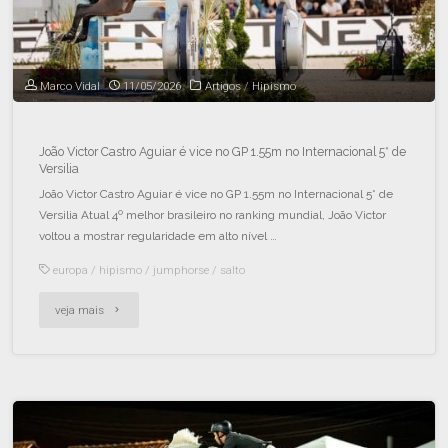
Marco Vidal
11/05/2026
Artigos
/
Hipismo
João Victor Castro Aguiar é vice no GP 1.55m no Internacional 5* de
Versilia
João Victor Castro Aguiar é vice no GP 1.55m no Internacional 5* de
Versilia Atual 4º melhor brasileiro no ranking mundial, João Victor
voltou a mostrar regularidade em alto nível …
europa
/
hipismo
/
jumphorse
/
salto
veja mais