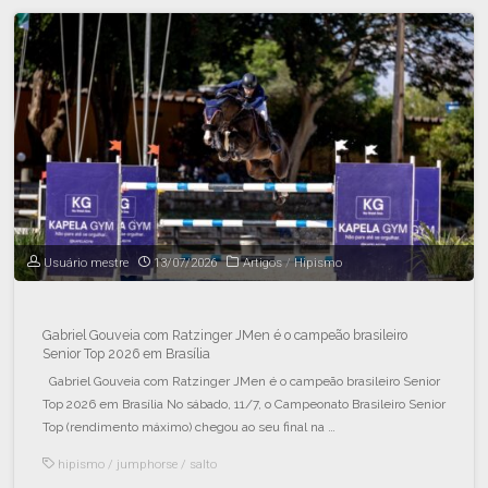
Usuário mestre
13/07/2026
Artigos
/
Hipismo
Gabriel Gouveia com Ratzinger JMen é o campeão brasileiro
Senior Top 2026 em Brasília
Gabriel Gouveia com Ratzinger JMen é o campeão brasileiro Senior
Top 2026 em Brasília No sábado, 11/7, o Campeonato Brasileiro Senior
Top (rendimento máximo) chegou ao seu final na …
hipismo
/
jumphorse
/
salto