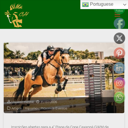
Portuguese
Posts tagged "salto"
Usuário mestre
31/07/2026
Artigos
/
Hipismo
/
Próximos Eventos
Inscrições abertas para a 4° Etapa da Copa Caxangá GWM de