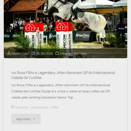
Marco Vidal
28/04/2026
Artigos
/
Hipismo
Ivo Roza Filho e Legendary JMen dominam GP do Internacional
Cidade de Curitiba
Ivo Roza Filho e Legendary JMen dominam GP do Internacional
Cidade de Curitiba Dupla é a única a zerar as duas voltas do GP,
válida pelo ranking brasileiro Senior Top …
hipismo
/
jumphorse
/
salto
veja mais