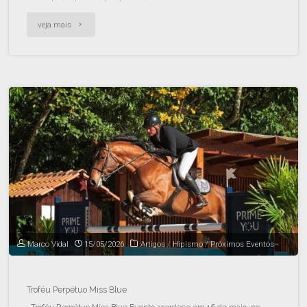
veja mais
Marco Vidal
15/05/2026
Artigos
/
Hipismo
/
Próximos Eventos
Troféu Perpétuo Miss Blue
Troféu Perpétuo Miss Blue Evento acontece em 16 de maio, no