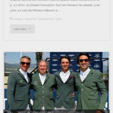
5*, a 1.60m, no Global Champions Tour em Monaco No sábado, 5 de
julho, as ruas de Mônaco voltaram a …
europa
/
hipismo
/
jumphorse
/
salto
veja mais