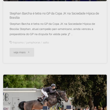
Stephan Barcha é tetra no GP da Copa JK na Sociedade Hípica de
Brasília
Stephan Barcha é tetra no GP da Copa JK na Sociedade Hípica de
Brasília Stephan, atual campeão pan-americano, ainda venceu a
preparatória do GP na disputa foi válida pela 3ª …
hipismo
/
jumphorse
/
salto
veja mais