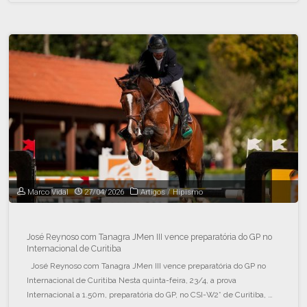
Marco Vidal
27/04/2026
Artigos
/
Hipismo
José Reynoso com Tanagra JMen III vence preparatória do GP no
Internacional de Curitiba
José Reynoso com Tanagra JMen III vence preparatória do GP no
Internacional de Curitiba Nesta quinta-feira, 23/4, a prova
Internacional a 1.50m, preparatória do GP, no CSI-W2* de Curitiba, …