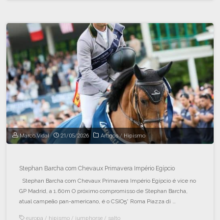
Marco Vidal
21/05/2026
Artigos
/
Hipismo
Stephan Barcha com Chevaux Primavera Império Egípcio
Stephan Barcha com Chevaux Primavera Império Egípcio é vice no
GP Madrid, a 1.60m O próximo compromisso de Stephan Barcha,
atual campeão pan-americano, é o CSIO5* Roma Piazza di …
europa
/
hipismo
/
jumphorse
/
salto