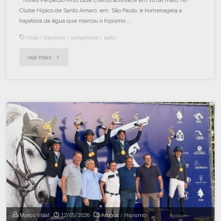
Clube Hípico de Santo Amaro, em São Paulo, e homenageia a
trajetória da égua que marcou o hipismo …
chsa
/
hipismo
/
jumphorse
/
salto
veja mais
Marco Vidal
12/05/2026
Artigos
/
Hipismo