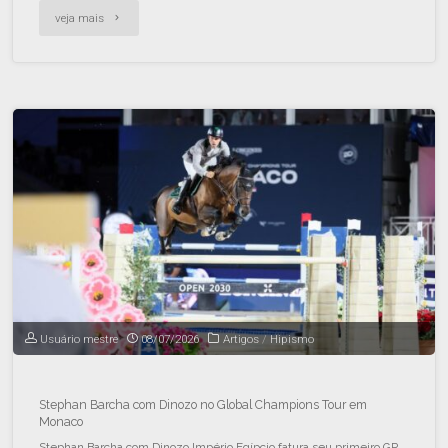
veja mais
Usuário mestre
08/07/2026
Artigos
/
Hipismo
Stephan Barcha com Dinozo no Global Champions Tour em
Monaco
Stephan Barcha com Dinozo Império Egípcio fatura seu primeiro GP