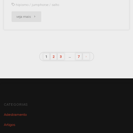
hipismo
/
jumphorse
/
salto
veja mais
…
1
2
3
7
CATEGORIAS
Adestramento
Artigos