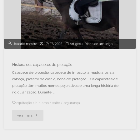
Usuário mestre
17/07/2026
Artigos
/
Dicas de um leigo
História dos capacetes de proteção
Capacete de proteção, capacete de impacto, armadura para a
cabeça, protetor de crânio, boné de proteção . Os capacetes de
proteção têm muitos nomes pejorativos e uma longa história de
ridicularização. Durante …
equitação
/
hipismo
/
salto
/
segurança
veja mais