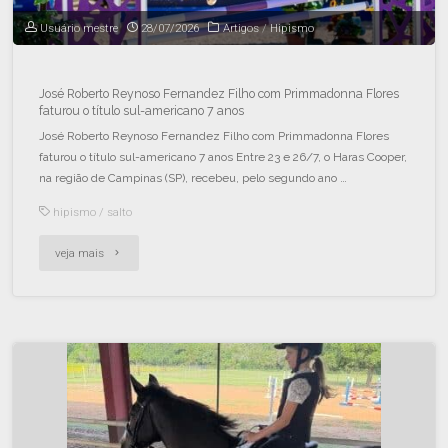
Usuário mestre
28/07/2026
Artigos
/
Hipismo
José Roberto Reynoso Fernandez Filho com Primmadonna Flores
faturou o título sul-americano 7 anos
José Roberto Reynoso Fernandez Filho com Primmadonna Flores
faturou o título sul-americano 7 anos Entre 23 e 26/7, o Haras Cooper,
na região de Campinas (SP), recebeu, pelo segundo ano …
hipismo
/
salto
veja mais