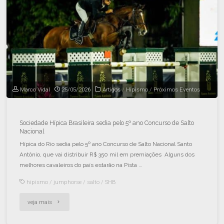
Marco Vidal
25/05/2026
Artigos
/
Hipismo
/
Próximos Eventos
Sociedade Hípica Brasileira sedia pelo 5º ano Concurso de Salto
Nacional
Hípica do Rio sedia pelo 5º ano Concurso de Salto Nacional Santo
Antônio, que vai distribuir R$ 350 mil em premiações Alguns dos
melhores cavaleiros do país estarão na Pista …
hipismo
/
jumphorse
/
salto
/
SHB
veja mais