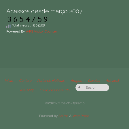
Acessos desde março 2007
Total views : 3801268
Powered By
WPS Visitor Counter
Início
Contato
Portal de Notícias
Artigos
Cavalos
Até 2018
Até 2023
Envio de Conteúdo
©2026 Clube do Hipismo
Powered by
Anima
&
WordPress.