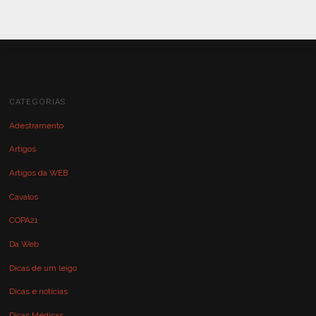
CATEGORIAS
Adestramento
Artigos
Artigos da WEB
Cavalos
COPA21
Da Web
Dicas de um leigo
Dicas e notícias
Dicas Médicas