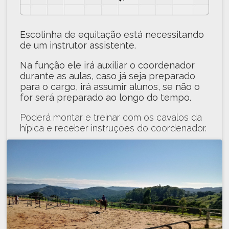
Escolinha de equitação está necessitando
de um instrutor assistente.
Na função ele irá auxiliar o coordenador
durante as aulas, caso já seja preparado
para o cargo, irá assumir alunos, se não o
for será preparado ao longo do tempo.
Poderá montar e treinar com os cavalos da
hípica e receber instruções do coordenador.
Requisitos:
Views: 252
veja mais
Adestramento
/
cavalo
/
cce
/
dressage
/
equestre
/
equitação
/
hipismo
/
salto