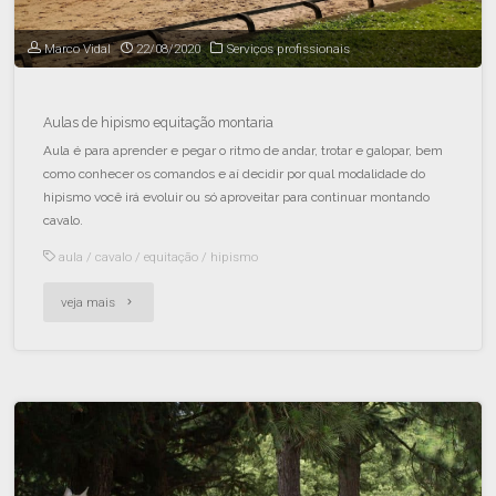
Marco Vidal
22/08/2020
Serviços profissionais
Aulas de hipismo equitação montaria
Aula é para aprender e pegar o ritmo de andar, trotar e galopar, bem
como conhecer os comandos e aí decidir por qual modalidade do
hipismo você irá evoluir ou só aproveitar para continuar montando
cavalo.
aula
/
cavalo
/
equitação
/
hipismo
veja mais