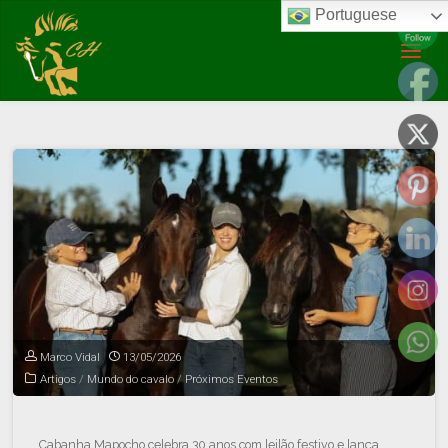
Portuguese
Posts tagged "leilão"
Marco Vidal
13/05/2026
Artigos
/
Mundo do cavalo
/
Próximos Eventos
Cabanha Mapocho celebra 30 anos com leilão festivo e lança