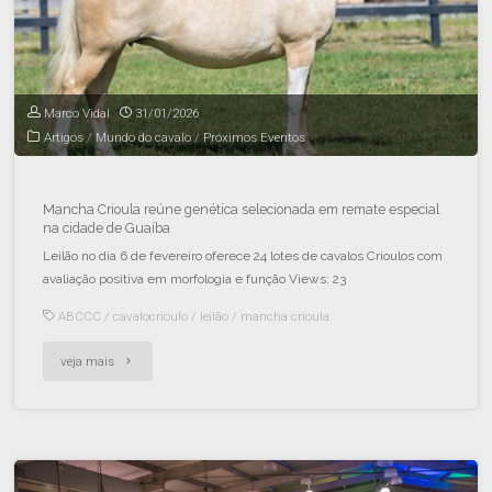
Marco Vidal
31/01/2026
Artigos
/
Mundo do cavalo
/
Próximos Eventos
Mancha Crioula reúne genética selecionada em remate especial
na cidade de Guaíba
Leilão no dia 6 de fevereiro oferece 24 lotes de cavalos Crioulos com
avaliação positiva em morfologia e função Views: 23
ABCCC
/
cavalocrioulo
/
leilão
/
mancha crioula
veja mais