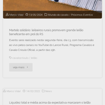
Marco Vidal
13/05/2024
Mundo do cavalo
/
Próximos Eventos
Martelo solidário: leiloeiros rurais promovem grande leilão
beneficente em prol do RS
Evento será realizado nesta segunda-feira, dia 13, com transmissão
ao vivo pelos canais no YouTube do Lance Rural, Programa Cavalos e
Cavalo Crioulo Oficial, a partir das 19h.
cavalocrioulo
/
leilão
veja mais
Marco Vidal
14/02/2022
News
Liquidez total e média acima da expectativa marcaram o leilão