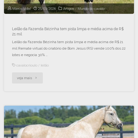
Marco Vidal
25/03/2026
Artigos
/
Mundo do cavalo
Leilão da Fazenda Bézinha tem pista limpa e média acima de R$
21 mil
Leilão da Fazenda Bézinha tem pista limpa e média acima de R$ 21
mil Remate virtual do criatório de Bom Jesus (RS) vende 100% dos 22
lotes e negocia 30% …
cavalocrioulo
/
leilão
veja mais