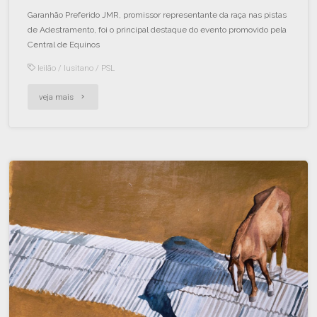
Garanhão Preferido JMR, promissor representante da raça nas pistas
de Adestramento, foi o principal destaque do evento promovido pela
Central de Equinos
leilão
/
lusitano
/
PSL
veja mais