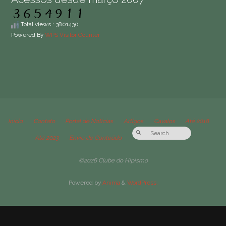
Total views : 3801430
Powered By
WPS Visitor Counter
Início
Contato
Portal de Notícias
Artigos
Cavalos
Até 2018
Até 2023
Envio de Conteúdo
©2026 Clube do Hipismo
Powered by
Anima
&
WordPress.