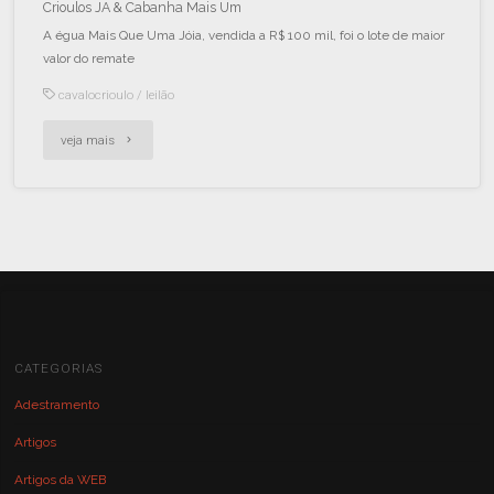
Crioulos JA & Cabanha Mais Um
A égua Mais Que Uma Jóia, vendida a R$ 100 mil, foi o lote de maior
valor do remate
cavalocrioulo
/
leilão
veja mais
CATEGORIAS
Adestramento
Artigos
Artigos da WEB