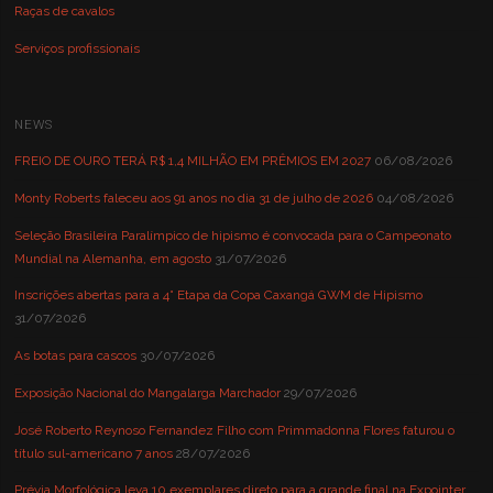
Raças de cavalos
Serviços profissionais
NEWS
FREIO DE OURO TERÁ R$ 1,4 MILHÃO EM PRÊMIOS EM 2027
06/08/2026
Monty Roberts faleceu aos 91 anos no dia 31 de julho de 2026
04/08/2026
Seleção Brasileira Paralímpico de hipismo é convocada para o Campeonato
Mundial na Alemanha, em agosto
31/07/2026
Inscrições abertas para a 4° Etapa da Copa Caxangá GWM de Hipismo
31/07/2026
As botas para cascos
30/07/2026
Exposição Nacional do Mangalarga Marchador
29/07/2026
José Roberto Reynoso Fernandez Filho com Primmadonna Flores faturou o
título sul-americano 7 anos
28/07/2026
Prévia Morfológica leva 10 exemplares direto para a grande final na Expointer