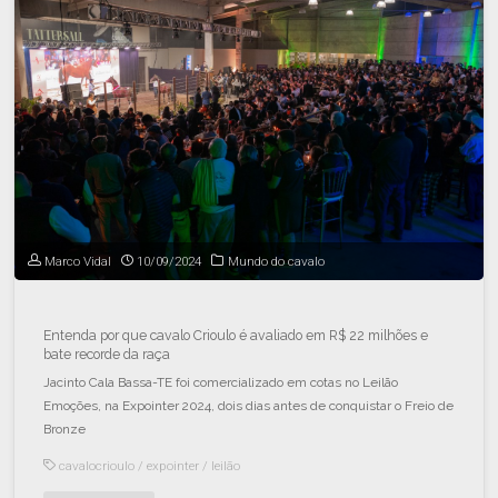
Marco Vidal
10/09/2024
Mundo do cavalo
Entenda por que cavalo Crioulo é avaliado em R$ 22 milhões e
bate recorde da raça
Jacinto Cala Bassa-TE foi comercializado em cotas no Leilão
Emoções, na Expointer 2024, dois dias antes de conquistar o Freio de
Bronze
cavalocrioulo
/
expointer
/
leilão