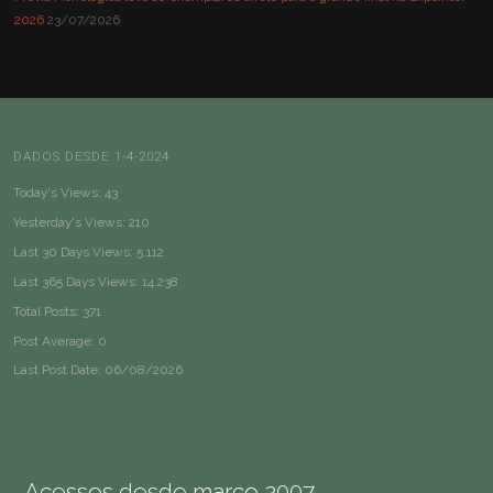
2026
23/07/2026
DADOS DESDE 1-4-2024
Today's Views:
43
Yesterday's Views:
210
Last 30 Days Views:
5.112
Last 365 Days Views:
14.238
Total Posts:
371
Post Average:
0
Last Post Date:
06/08/2026
Acessos desde março 2007