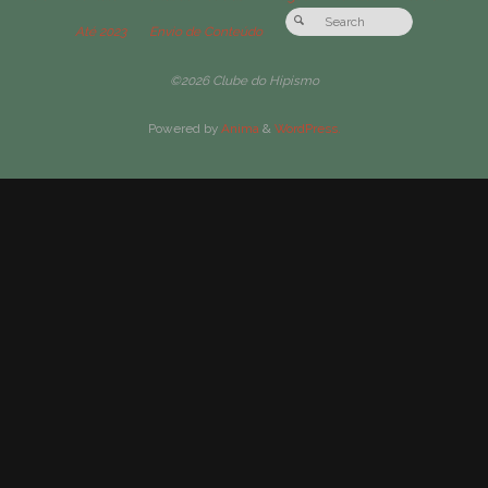
Até 2023
Envio de Conteúdo
©2026 Clube do Hipismo
Powered by
Anima
&
WordPress.