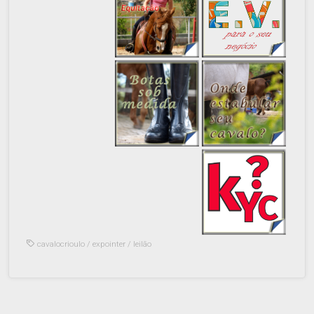
cavalocrioulo
/
expointer
/
leilão