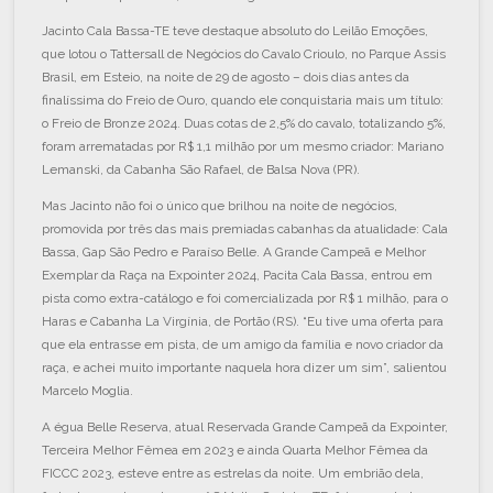
Jacinto Cala Bassa-TE teve destaque absoluto do Leilão Emoções,
que lotou o Tattersall de Negócios do Cavalo Crioulo, no Parque Assis
Brasil, em Esteio, na noite de 29 de agosto – dois dias antes da
finalíssima do Freio de Ouro, quando ele conquistaria mais um título:
o Freio de Bronze 2024. Duas cotas de 2,5% do cavalo, totalizando 5%,
foram arrematadas por R$ 1,1 milhão por um mesmo criador: Mariano
Lemanski, da Cabanha São Rafael, de Balsa Nova (PR).
Mas Jacinto não foi o único que brilhou na noite de negócios,
promovida por três das mais premiadas cabanhas da atualidade: Cala
Bassa, Gap São Pedro e Paraíso Belle. A Grande Campeã e Melhor
Exemplar da Raça na Expointer 2024, Pacita Cala Bassa, entrou em
pista como extra-catálogo e foi comercializada por R$ 1 milhão, para o
Haras e Cabanha La Virgínia, de Portão (RS). “Eu tive uma oferta para
que ela entrasse em pista, de um amigo da família e novo criador da
raça, e achei muito importante naquela hora dizer um sim”, salientou
Marcelo Moglia.
A égua Belle Reserva, atual Reservada Grande Campeã da Expointer,
Terceira Melhor Fêmea em 2023 e ainda Quarta Melhor Fêmea da
FICCC 2023, esteve entre as estrelas da noite. Um embrião dela,