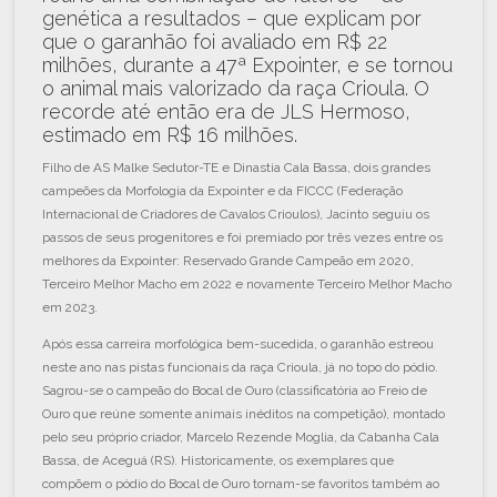
genética a resultados – que explicam por
que o garanhão foi avaliado em R$ 22
milhões, durante a 47ª Expointer, e se tornou
o animal mais valorizado da raça Crioula. O
recorde até então era de JLS Hermoso,
estimado em R$ 16 milhões.
Filho de AS Malke Sedutor-TE e Dinastia Cala Bassa, dois grandes
campeões da Morfologia da Expointer e da FICCC (Federação
Internacional de Criadores de Cavalos Crioulos), Jacinto seguiu os
passos de seus progenitores e foi premiado por três vezes entre os
melhores da Expointer: Reservado Grande Campeão em 2020,
Terceiro Melhor Macho em 2022 e novamente Terceiro Melhor Macho
em 2023.
Após essa carreira morfológica bem-sucedida, o garanhão estreou
neste ano nas pistas funcionais da raça Crioula, já no topo do pódio.
Sagrou-se o campeão do Bocal de Ouro (classificatória ao Freio de
Ouro que reúne somente animais inéditos na competição), montado
pelo seu próprio criador, Marcelo Rezende Moglia, da Cabanha Cala
Bassa, de Aceguá (RS). Historicamente, os exemplares que
compõem o pódio do Bocal de Ouro tornam-se favoritos também ao