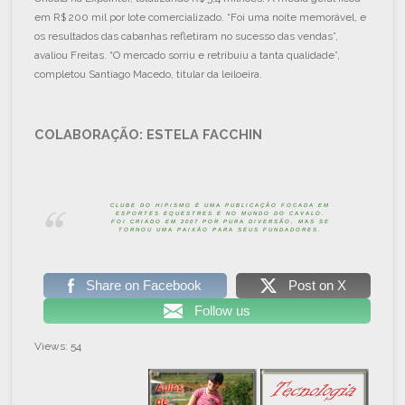
em R$ 200 mil por lote comercializado. “Foi uma noite memorável, e
os resultados das cabanhas refletiram no sucesso das vendas”,
avaliou Freitas. “O mercado sorriu e retribuiu a tanta qualidade”,
completou Santiago Macedo, titular da leiloeira.
COLABORAÇÃO: ESTELA FACCHIN
CLUBE DO HIPISMO É UMA PUBLICAÇÃO FOCADA EM
ESPORTES EQUESTRES E NO MUNDO DO CAVALO.
FOI CRIADO EM 2007 POR PURA DIVERSÃO, MAS SE
TORNOU UMA PAIXÃO PARA SEUS FUNDADORES.
Share on Facebook
Post on X
Follow us
Views: 54