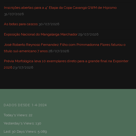
Inscrições abertas para a 4° Etapa da Copa Caxangá GWM de Hipismo
31/07/2026
As botas para cascos
30/07/2026
Exposição Nacional do Mangalarga Marchador
29/07/2026
José Roberto Reynoso Fernandez Filho com Primmadonna Flores faturou o
título sul-americano 7 anos
28/07/2026
Prévia Morfológica leva 10 exemplares direto para a grande final na Expointer
2026
23/07/2026
DADOS DESDE 1-4-2024
Today's Views:
22
Yesterday's Views:
130
Last 30 Days Views:
5.089