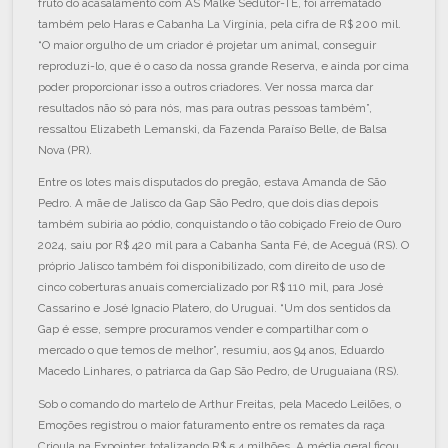
fruto do acasalamento com AS Malke Sedutor-TE, foi arrematado
também pelo Haras e Cabanha La Virgínia, pela cifra de R$ 200 mil.
“O maior orgulho de um criador é projetar um animal, conseguir
reproduzi-lo, que é o caso da nossa grande Reserva, e ainda por cima
poder proporcionar isso a outros criadores. Ver nossa marca dar
resultados não só para nós, mas para outras pessoas também”,
ressaltou Elizabeth Lemanski, da Fazenda Paraíso Belle, de Balsa
Nova (PR).
Entre os lotes mais disputados do pregão, estava Amanda de São
Pedro. A mãe de Jalisco da Gap São Pedro, que dois dias depois
também subiria ao pódio, conquistando o tão cobiçado Freio de Ouro
2024, saiu por R$ 420 mil para a Cabanha Santa Fé, de Aceguá (RS). O
próprio Jalisco também foi disponibilizado, com direito de uso de
cinco coberturas anuais comercializado por R$ 110 mil, para José
Cassarino e José Ignacio Platero, do Uruguai. “Um dos sentidos da
Gap é esse, sempre procuramos vender e compartilhar com o
mercado o que temos de melhor”, resumiu, aos 94 anos, Eduardo
Macedo Linhares, o patriarca da Gap São Pedro, de Uruguaiana (RS).
Sob o comando do martelo de Arthur Freitas, pela Macedo Leilões, o
Emoções registrou o maior faturamento entre os remates da raça
Crioula na Expointer, totalizando R$ 5,4 milhões. A média geral ficou