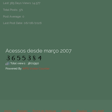
Last 365 Days Views:
14.577
Total Posts:
371
Post Average:
0
Last Post Date:
06/08/2026
Acessos desde março 2007
Total views : 3801950
Powered By
WPS Visitor Counter
Início
Contato
Portal de Notícias
Artigos
Cavalos
Até 2018