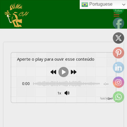
Portuguese
Posted by
Marco Vidal
on
10/09/2024
Artigos
Mundo do cavalo
Entenda por que cavalo
Crioulo é avaliado em R$ 22 milhões e bate recorde da raça
Aperte o play para ouvir esse conteúdo
0:00
-:--
1x
Powered By
GSpeech