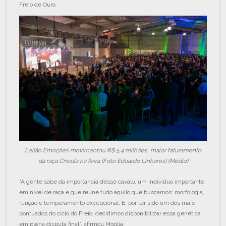
Freio de Ouro.
Leilão Emoções movimentou R$ 5,4 milhões, maior faturamento
da raça Crioula na feira (Foto Eduardo Linhares) (Médio)
“A gente sabe da importância desse cavalo, um indivíduo importante
em nível de raça e que reúne tudo aquilo que buscamos: morfologia,
função e temperamento excepcional. E, por ter sido um dos mais
pontuados do ciclo do Freio, decidimos disponibilizar essa genética
em plena disputa final”, afirmou Moglia.