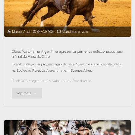
Marco Vidal
04/03/2024
Mundo do cavalo
Classificatória na Argentina apresenta primeiros selecionados para
a final do Freio de Ouro
Evento integrou a programação da feira Nuestros Caballos, realizada
na Sociedad Rural da Argentina, em Buenos Aires
ABCCC
/
argentina
/
cavalocrioulo
/
freio de ouro
veja mais