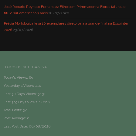
José Roberto Reynoso Fernandez Filho com Primmadonna Flores faturou o
título sul-americano 7 anos
28/07/2026
Prévia Morfológica leva 10 exemplares direto para a grande final na Expointer
2026
23/07/2026
DADOS DESDE 1-4-2024
Today's Views:
65
Yesterday's Views:
210
Last 30 Days Views:
5.134
Last 365 Days Views:
14.260
Total Posts:
371
Post Average:
0
Last Post Date:
06/08/2026