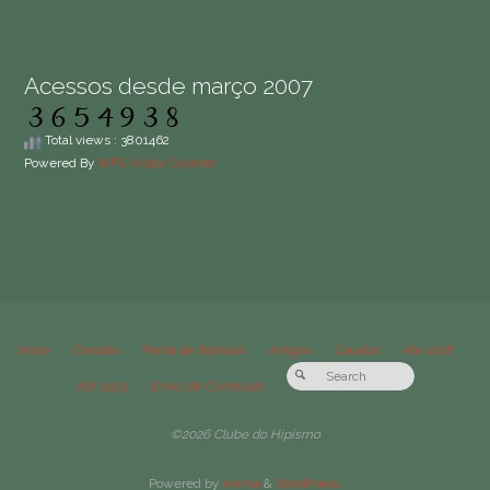
Acessos desde março 2007
Total views : 3801462
Powered By
WPS Visitor Counter
Início
Contato
Portal de Notícias
Artigos
Cavalos
Até 2018
Até 2023
Envio de Conteúdo
©2026 Clube do Hipismo
Powered by
Anima
&
WordPress.