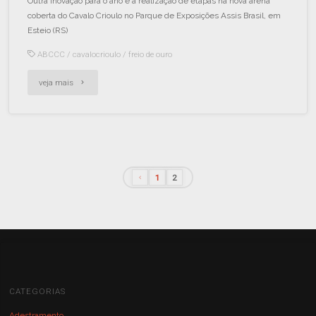
Outra inovação para o ano é a realização de etapas na nova arena
coberta do Cavalo Crioulo no Parque de Exposições Assis Brasil, em
Esteio (RS)
ABCCC
/
cavalocrioulo
/
freio de ouro
veja mais
1
2
CATEGORIAS
Adestramento