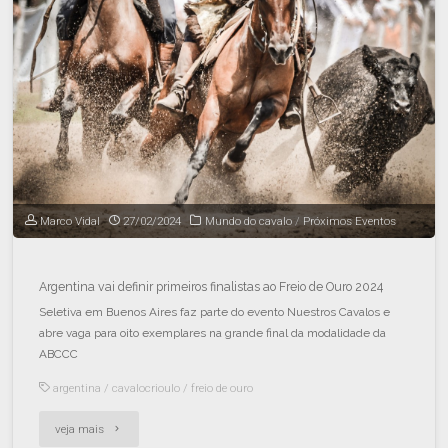
Marco Vidal
27/02/2024
Mundo do cavalo
/
Próximos Eventos
Argentina vai definir primeiros finalistas ao Freio de Ouro 2024
Seletiva em Buenos Aires faz parte do evento Nuestros Cavalos e
abre vaga para oito exemplares na grande final da modalidade da
ABCCC
argentina
/
cavalocrioulo
/
freio de ouro
veja mais