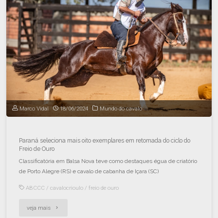
Marco Vidal
18/06/2024
Mundo do cavalo
Paraná seleciona mais oito exemplares em retomada do ciclo do
Freio de Ouro
Classificatória em Balsa Nova teve como destaques égua de criatório
de Porto Alegre (RS) e cavalo de cabanha de Içara (SC)
ABCCC
/
cavalocrioulo
/
freio de ouro
veja mais