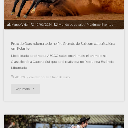
Marco Vidal
19/06/2024
Mundo do cavalo
/
Próximos Eventos
Freio de Ouro retoma ciclo no Rio Grande do Sul com classificatória
em Rolante
Modalidade seletiva da ABCCC selecionará mais 16 animais na
Classificatória Gaúcha Sul que será realizada no Parque da Estância
Liberdade
ABCCC
/
cavalocrioulo
/
freio de ouro
veja mais