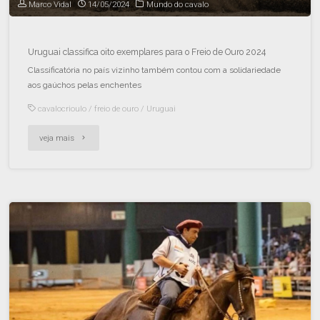
Marco Vidal
14/05/2024
Mundo do cavalo
Uruguai classifica oito exemplares para o Freio de Ouro 2024
Classificatória no país vizinho também contou com a solidariedade
aos gaúchos pelas enchentes
cavalocrioulo
/
freio de ouro
/
Uruguai
veja mais