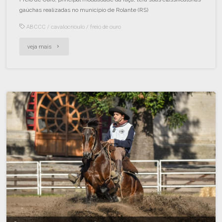
gaúchas realizadas no município de Rolante (RS)
ABCCC
/
cavalocrioulo
/
freio de ouro
veja mais