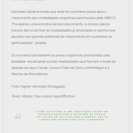
Gonzales observa ainda que este foi o primeiro passo para o
crescimento das modalidades esportivas promovidas pela ABCCC.
“Foi apenas uma amostra desse crescimento, e nossos planos
futuros são os de fixar as modalidades já enraizadas e oportunizar
aquelas com grande potencial de crescimento em aumentar as
participações”, projeta.
Os números consideram as provas esportivas promovidas pela
entidade, excetuando as três modalidades que formam o tripé de
seleção da raça Crioula, como o Freio de Ouro, a Morfologia e a
Marcha de Resistência.
Foto: Fagner Almeida/Divulgação
Texto: Nestor Tipa Júnior/AgroEffective
CLUBE DO HIPISMO É UMA PUBLICAÇÃO FOCADA EM
ESPORTES EQUESTRES E NO MUNDO DO CAVALO.
FOI CRIADO EM 2007 POR PURA DIVERSÃO, MAS SE
TORNOU UMA PAIXÃO PARA SEUS FUNDADORES.