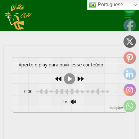
Portuguese
Posted by
Marco Vidal
on
17/01/2024
Artigos
Mundo do cavalo
Participação em
modalidades esportivas do Cavalo Crioulo cresce mais de 20% em
2023
Aperte o play para ouvir esse conteúdo
0:00
-:--
1x
Powered By
GSpeech