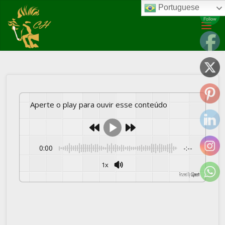
Portuguese
Posted by
Marco Vidal
on
05/06/2020
Artigos
COPA21
Tem muita gente boa que movimenta
o mundo do hipismo que vamos mostrar na Copinha
Aperte o play para ouvir esse conteúdo
0:00
-:--
1x
Powered By
GSpeech