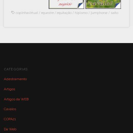
copinhavirtual
/
equestre
/
equitação
/
hipismo
/
jumphorse
/
salto
CATEGORIAS
Adestramento
Artigos
Artigos da WEB
Cavalos
COPA21
Da Web