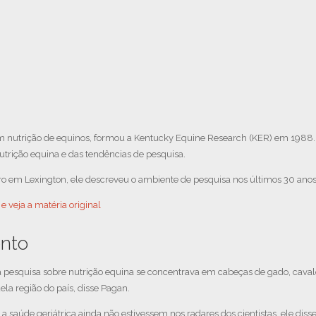
 em nutrição de equinos, formou a Kentucky Equine Research (KER) em 1988
utrição equina e das tendências de pesquisa.
ro em Lexington, ele descreveu o ambiente de pesquisa nos últimos 30 anos
e veja a matéria original
ento
a pesquisa sobre nutrição equina se concentrava em cabeças de gado, cava
la região do país, disse Pagan.
saúde geriátrica ainda não estivessem nos radares dos cientistas, ele disse