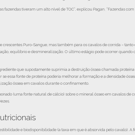
 as fazendas tiveram um alto nível de TOC”, explicou Pagan. “Fazendas com
s e crescentes Puro-Sangue, mas também para os cavalos de corrida – tanto 
ação, equilíbrio e desmineralização. O último estágio pode ocorrer quando 
diente que supostamente suprimia a destruição óssea chamada proteína bás
se essa fonte de proteína poderia melhorar a formação e a densidade ósse
lização óssea em cavalos durante o confinamento.
nado (uma fonte natural de cálcio) sobre o mineral ósseo em cavalos de c
vezes.
utricionais
estibilidade e biodisponibilidade (a taxa em que é absorvida pelo cavalo). A