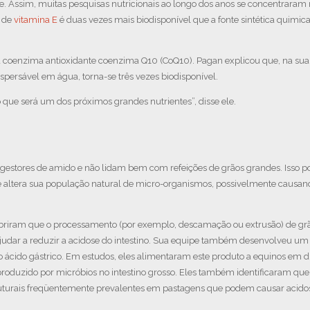
de. Assim, muitas pesquisas nutricionais ao longo dos anos se concentraram 
l de
vitamina E
é duas vezes mais biodisponível que a fonte sintética quimic
a coenzima antioxidante coenzima Q10 (CoQ10). Pagan explicou que, na sua
spersável em água, torna-se três vezes biodisponível.
que será um dos próximos grandes nutrientes”, disse ele.
gestores de amido e não lidam bem com refeições de grãos grandes. Isso po
ue altera sua população natural de micro-organismos, possivelmente causan
obriram que o processamento (por exemplo, descamação ou extrusão) de gr
 ajudar a reduzir a acidose do intestino. Sua equipe também desenvolveu um
 ácido gástrico. Em estudos, eles alimentaram este produto a equinos em di
produzido por micróbios no intestino grosso. Eles também identificaram que 
struturais freqüentemente prevalentes em pastagens que podem causar acidos