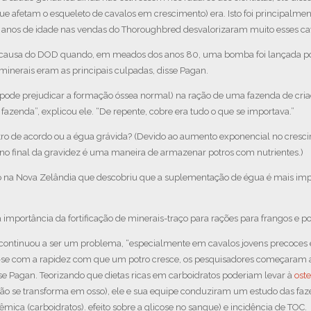
 afetam o esqueleto de cavalos em crescimento) era. Isto foi principalmen
 2 anos de idade nas vendas do Thoroughbred desvalorizaram muito esses ca
r a causa do DOD quando, em meados dos anos 80, uma bomba foi lançada 
 minerais eram as principais culpadas, disse Pagan.
 pode prejudicar a formação óssea normal) na ração de uma fazenda de cria
azenda”, explicou ele. “De repente, cobre era tudo o que se importava.”
otro de acordo ou a égua grávida? (Devido ao aumento exponencial no cresci
no final da gravidez é uma maneira de armazenar potros com nutrientes.)
udo na Nova Zelândia que descobriu que a suplementação de égua é mais imp
importância da fortificação de minerais-traço para rações para frangos e po
continuou a ser um problema, “especialmente em cavalos jovens precoces e
r-se com a rapidez com que um potro cresce, os pesquisadores começaram a 
sse Pagan. Teorizando que dietas ricas em carboidratos poderiam levar à
ost
o se transforma em osso), ele e sua equipe conduziram um estudo das faze
ica (carboidratos). efeito sobre a glicose no sangue) e incidência de TOC.