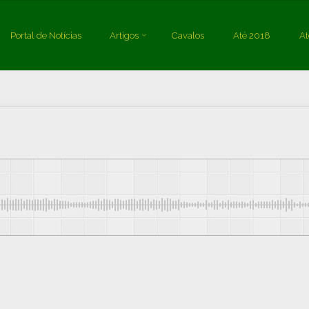
Posted by
Marco Vidal
on
05/01/2019
Portal de Notícias
Artigos
Cavalos
Até 2018
At
rtigos
Dicas e notícias
30 anos de pesquisa em nutrição equina: o que ap