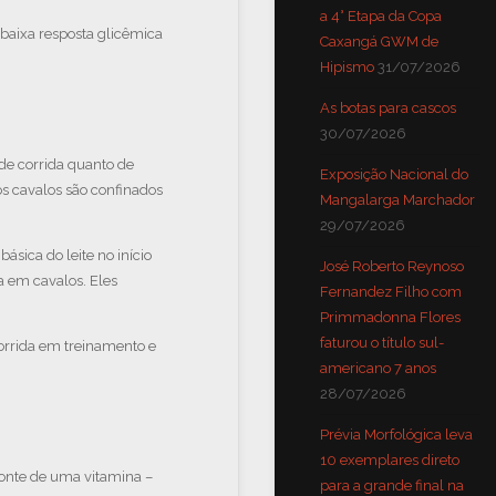
a 4° Etapa da Copa
 baixa resposta glicêmica
Caxangá GWM de
Hipismo
31/07/2026
As botas para cascos
30/07/2026
de corrida quanto de
Exposição Nacional do
os cavalos são confinados
Mangalarga Marchador
29/07/2026
ica do leite no início
José Roberto Reynoso
a em cavalos. Eles
Fernandez Filho com
Primmadonna Flores
faturou o título sul-
orrida em treinamento e
americano 7 anos
28/07/2026
Prévia Morfológica leva
10 exemplares direto
 fonte de uma vitamina –
para a grande final na