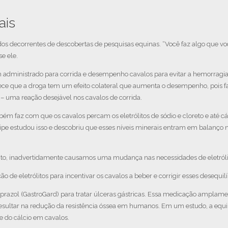
ais
os decorrentes de descobertas de pesquisas equinas. “Você faz algo que v
e ele.
 administrado para corrida e desempenho cavalos para evitar a hemorragi
e que a droga tem um efeito colateral que aumenta o desempenho, pois f
– uma reação desejável nos cavalos de corrida.
m faz com que os cavalos percam os eletrólitos de sódio e cloreto e até cá
uipe estudou isso e descobriu que esses níveis minerais entram em balanço n
, inadvertidamente causamos uma mudança nas necessidades de eletrólitos 
e eletrólitos para incentivar os cavalos a beber e corrigir esses desequilí
razol (GastroGard) para tratar úlceras gástricas. Essa medicação amplame
a resultar na redução da resistência óssea em humanos. Em um estudo, a eq
 do cálcio em cavalos.