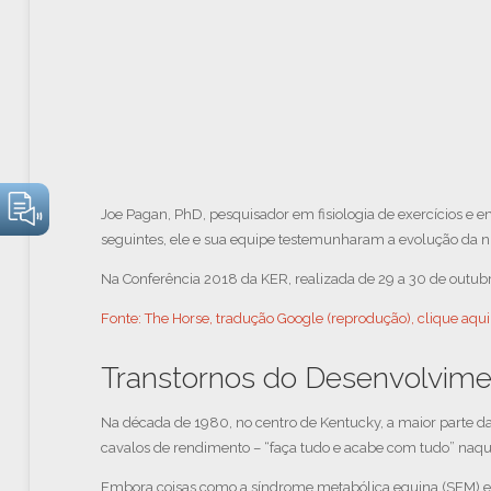
Joe Pagan, PhD, pesquisador em fisiologia de exercícios e
seguintes, ele e sua equipe testemunharam a evolução da n
Na Conferência 2018 da KER, realizada de 29 a 30 de outub
Fonte: The Horse, tradução Google (reprodução), clique aqui 
Transtornos do Desenvolvim
Na década de 1980, no centro de Kentucky, a maior parte d
cavalos de rendimento – “faça tudo e acabe com tudo” naque
Embora coisas como a síndrome metabólica equina (SEM) e a 