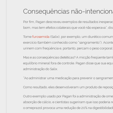
Consequências não-intencion
Por fim, Pagan descreveu exemplos de resultados inesperad
bom, mas tem efeitos colaterais que você não esperava”, diss
Tome
furosemida
(Salix), por exemplo, um diurético comum
exercício (também conhecido como “sangramento”). Acontec
urinem com freqüência e, portanto, percam o peso corporal 
Mas e as conseqüências dietéticas? A micção freqüente també
equilíbrio mineral fora de controle. Pagan disse que sua eq
administração do Salix.
“Ao administrar uma medicação para prevenir o sangramento
Como resultado, eles desenvolveram um produto de reposição d
Outro exemplo usado por Pagan foi a administração de omep
absorção de cálcio, e cientistas sugeriram que isso poderi
o omeprazol provoca uma redução de 20% na digestibilidade