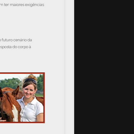
m ter maiores exigências
 futuro cenário da
esposta do corpo à