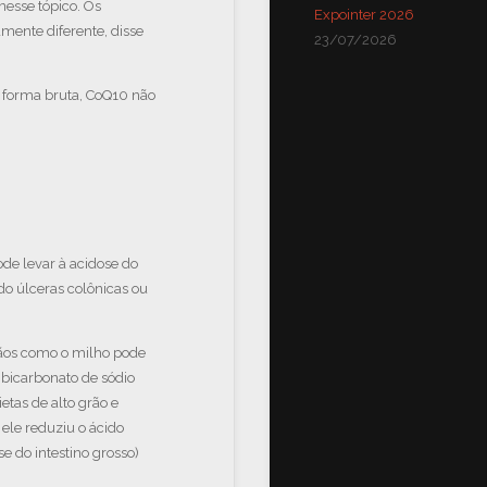
nesse tópico. Os
Expointer 2026
amente diferente, disse
23/07/2026
 forma bruta, CoQ10 não
de levar à acidose do
do úlceras colônicas ou
ãos como o milho pode
 bicarbonato de sódio
etas de alto grão e
ele reduziu o ácido
e do intestino grosso)