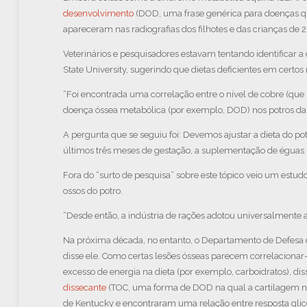
desenvolvimento
(DOD, uma frase genérica para doenças que
apareceram nas radiografias dos filhotes e das crianças de
Veterinários e pesquisadores estavam tentando identifica
State University, sugerindo que dietas deficientes em certos
“Foi encontrada uma correlação entre o nível de cobre (que
doença óssea metabólica (por exemplo, DOD) nos potros da f
A pergunta que se seguiu foi: Devemos ajustar a dieta do p
últimos três meses de gestação, a suplementação de éguas 
Fora do “surto de pesquisa” sobre este tópico veio um est
ossos do potro.
“Desde então, a indústria de rações adotou universalmente a 
Na próxima década, no entanto, o Departamento de Defesa 
disse ele. Como certas lesões ósseas parecem correlaciona
excesso de energia na dieta (por exemplo, carboidratos), di
dissecante
(TOC, uma forma de DOD na qual a cartilagem nã
de Kentucky e encontraram uma relação entre resposta glicêm