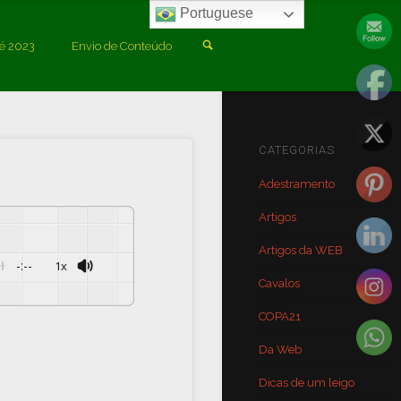
Portuguese
é 2023
Envio de Conteúdo
rendemos?
CATEGORIAS
Adestramento
Artigos
Artigos da WEB
-:--
1x
Cavalos
Powered By
GSpeech
COPA21
Da Web
Dicas de um leigo