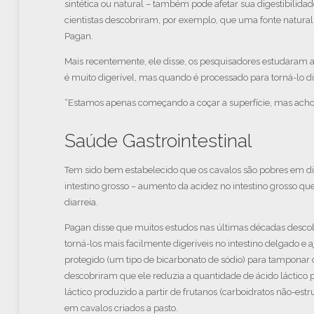
sintética ou natural – também pode afetar sua digestibilida
cientistas descobriram, por exemplo, que uma fonte natura
Pagan.
Mais recentemente, ele disse, os pesquisadores estudaram 
é muito digerível, mas quando é processado para torná-lo di
“Estamos apenas começando a coçar a superfície, mas acho 
Saúde Gastrointestinal
Tem sido bem estabelecido que os cavalos são pobres em di
intestino grosso – aumento da acidez no intestino grosso q
diarreia.
Pagan disse que muitos estudos nas últimas décadas desc
torná-los mais facilmente digeríveis no intestino delgado e
protegido (um tipo de bicarbonato de sódio) para tamponar o
descobriram que ele reduzia a quantidade de ácido láctico 
láctico produzido a partir de frutanos (carboidratos não-e
em cavalos criados a pasto.