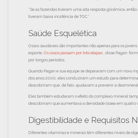
“Se as fazendas tiveram uma alta resposta glicêmica, então
tiveram baixa incidência de TOC.”
Saúde Esquelética
Ossos saudáveis ​​são importantes não apenas para os joven
esporte.
Os ossos passam por três etapas
, disse Pagan: form
por longos períodos.
Quando Pagan e sua equipe se depararam com um novo ingre
dos anos 2000, eles conduziram um estudo para determinar 
descobriram que, de fato, ajudavam a prevenir a desminera
Eles também estudaram o efeito do complexo mineral tampo
descobriram que aumentava a densidade óssea em quatro 
Digestibilidade e Requisitos N
Diferentes vitaminas e minerais têm diferentes níveis de dig