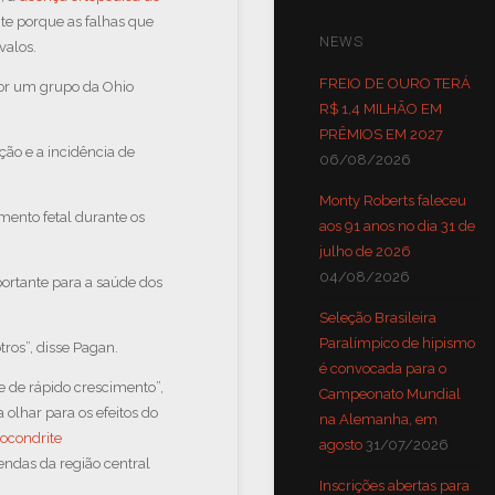
te porque as falhas que
NEWS
valos.
FREIO DE OURO TERÁ
por um grupo da Ohio
R$ 1,4 MILHÃO EM
PRÊMIOS EM 2027
ção e a incidência de
06/08/2026
Monty Roberts faleceu
mento fetal durante os
aos 91 anos no dia 31 de
julho de 2026
04/08/2026
ortante para a saúde dos
Seleção Brasileira
Paralímpico de hipismo
tros”, disse Pagan.
é convocada para o
 de rápido crescimento”,
Campeonato Mundial
olhar para os efeitos do
na Alemanha, em
eocondrite
agosto
31/07/2026
ndas da região central
Inscrições abertas para