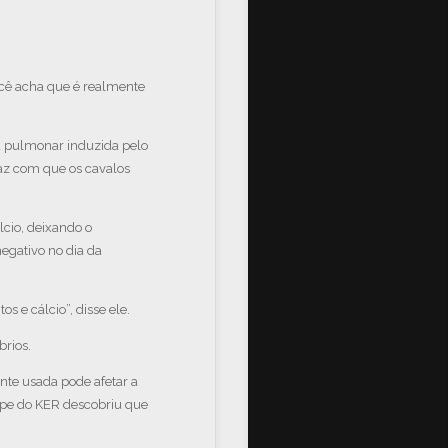
ocê acha que é realmente
a pulmonar induzida pelo
az com que os cavalos
lcio, deixando o
egativo no dia da
e cálcio”, disse ele.
brios.
nte usada pode afetar a
uipe do KER descobriu que