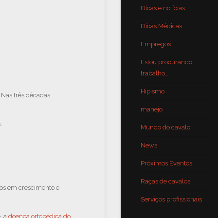
Dicas e notícias
Dicas Médicas
Empregos
Estou procurando
trabalho…
Hipismo
.
Nas três décadas
manejo
.
Mundo do cavalo
News
Próximos Eventos
Raças de cavalos
los em crescimento e
Serviços profissionais
, a
doença ortopédica do