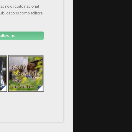
so no circuito nacional
Publications como editora
ollow us