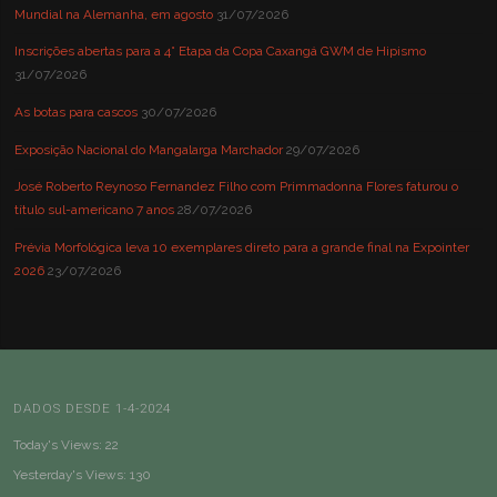
Mundial na Alemanha, em agosto
31/07/2026
Inscrições abertas para a 4° Etapa da Copa Caxangá GWM de Hipismo
31/07/2026
As botas para cascos
30/07/2026
Exposição Nacional do Mangalarga Marchador
29/07/2026
José Roberto Reynoso Fernandez Filho com Primmadonna Flores faturou o
título sul-americano 7 anos
28/07/2026
Prévia Morfológica leva 10 exemplares direto para a grande final na Expointer
2026
23/07/2026
DADOS DESDE 1-4-2024
Today's Views:
22
Yesterday's Views:
130